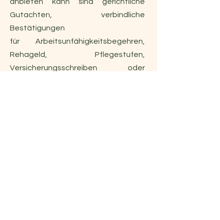
anbieten kann sind gerichtliche
Gutachten, verbindliche
Bestätigungen
für
Arbeitsunfähigkeitsbegehren,
Rehageld, Pflegestufen,
Versicherungsschreiben oder
Schulbefreiungen.
Aufgrund des massiven Ansturms von
ME/CFS-Patient*innen auf meine
Ordination bitte ich um Verständnis,
dass es gerade bei dieser
Fragestellung zu ausgesprochen
langen Wartezeiten auf Termine
kommt. Seien Sie bitte versichert:
jeder und jede bekommt den absolut
ehebaldigsten verfügbaren Termin.